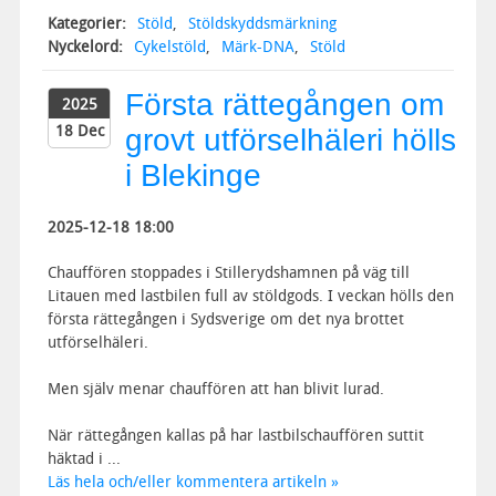
Kategorier:
Stöld
,
Stöldskyddsmärkning
Nyckelord:
Cykelstöld
,
Märk-DNA
,
Stöld
Första rättegången om
2025
18 Dec
grovt utförselhäleri hölls
i Blekinge
2025-12-18 18:00
Chauffören stoppades i Stillerydshamnen på väg till
Litauen med lastbilen full av stöldgods. I veckan hölls den
första rättegången i Sydsverige om det nya brottet
utförselhäleri.
Men själv menar chauffören att han blivit lurad.
När rättegången kallas på har lastbilschauffören suttit
häktad i ...
Läs hela och/eller kommentera artikeln »