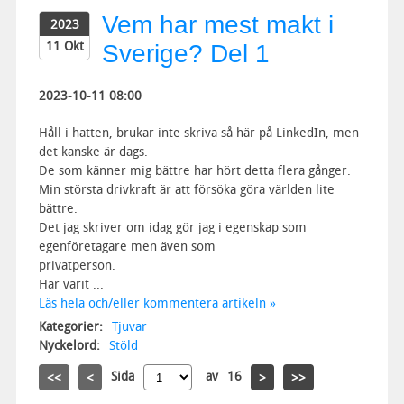
Vem har mest makt i
2023
11 Okt
Sverige? Del 1
2023-10-11 08:00
Håll i hatten, brukar inte skriva så här på LinkedIn, men
det kanske är dags.
De som känner mig bättre har hört detta flera gånger.
Min största drivkraft är att försöka göra världen lite
bättre.
Det jag skriver om idag gör jag i egenskap som
egenföretagare men även som
privatperson.
Har varit ...
Läs hela och/eller kommentera artikeln »
Kategorier:
Tjuvar
Nyckelord:
Stöld
Sida
av
16
<<
<
>
>>