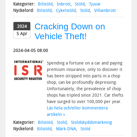
Kategorier:
Bilstöld
,
Inbrott
,
Stöld
,
Tjuvar
Nyckelord:
Bilstöld
,
Cykelstöld
,
Stöld
,
Villainbrott
Cracking Down on
2024
5 Apr
Vehicle Theft!
2024-04-05 08:00
Spending a fortune on a car and paying
premium insurance, only to discover it
has been stripped into parts in a chop
shop, can be profoundly depressing.
Unfortunately, the prevalence of chop
shops has tripled since 2021. Car thefts
have surged to over 100,000 per year.
Läs hela och/eller kommentera
artikeln »
Kategorier:
Bilstöld
,
Stöld
,
Stöldskyddsmärkning
Nyckelord:
Bilstöld
,
Märk-DNA
,
Stöld