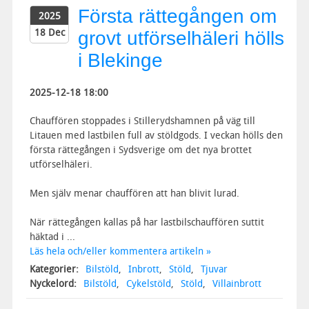
Första rättegången om
2025
18 Dec
grovt utförselhäleri hölls
i Blekinge
2025-12-18 18:00
Chauffören stoppades i Stillerydshamnen på väg till
Litauen med lastbilen full av stöldgods. I veckan hölls den
första rättegången i Sydsverige om det nya brottet
utförselhäleri.
Men själv menar chauffören att han blivit lurad.
När rättegången kallas på har lastbilschauffören suttit
häktad i ...
Läs hela och/eller kommentera artikeln »
Kategorier:
Bilstöld
,
Inbrott
,
Stöld
,
Tjuvar
Nyckelord:
Bilstöld
,
Cykelstöld
,
Stöld
,
Villainbrott