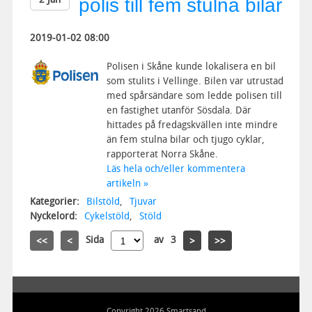
polis till fem stulna bilar
2019-01-02 08:00
Polisen i Skåne kunde lokalisera en bil
som stulits i Vellinge. Bilen var utrustad
med spårsändare som ledde polisen till
en fastighet utanför Sösdala. Där
hittades på fredagskvällen inte mindre
än fem stulna bilar och tjugo cyklar,
rapporterat Norra Skåne.
Läs hela och/eller kommentera
artikeln »
Kategorier:
Bilstöld
,
Tjuvar
Nyckelord:
Cykelstöld
,
Stöld
Sida
av
3
<<
<
>
>>
Copyright 2026 Smartsand