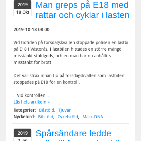
Man greps på E18 med
2019
18 Okt
rattar och cyklar i lasten
2019-10-18 08:00
Vid tiotiden på torsdagskvällen stoppade polisen en lastbil
på E18 i Västerås. I lastbilen hittades en större mängd
misstänkt stöldgods, och en man har nu anhållits
misstänkt för brott.
Det var strax innan tio på torsdagskvällen som lastbilen
stoppades på E18 för en kontroll.
– Vid kontrollen ...
Läs hela artikeln »
Kategorier:
Bilstöld
,
Tjuvar
Nyckelord:
Bilstöld
,
Cykelstöld
,
Märk-DNA
Spårsändare ledde
2019
2 Jan