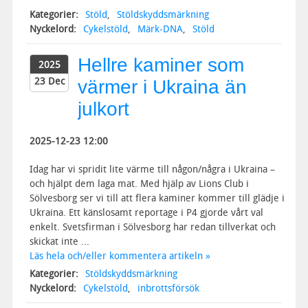
Kategorier:
Stöld
,
Stöldskyddsmärkning
Nyckelord:
Cykelstöld
,
Märk-DNA
,
Stöld
Hellre kaminer som
2025
23 Dec
värmer i Ukraina än
julkort
2025-12-23 12:00
Idag har vi spridit lite värme till någon/några i Ukraina –
och hjälpt dem laga mat. Med hjälp av Lions Club i
Sölvesborg ser vi till att flera kaminer kommer till glädje i
Ukraina. Ett känslosamt reportage i P4 gjorde vårt val
enkelt. Svetsfirman i Sölvesborg har redan tillverkat och
skickat inte ...
Läs hela och/eller kommentera artikeln »
Kategorier:
Stöldskyddsmärkning
Nyckelord:
Cykelstöld
,
inbrottsförsök