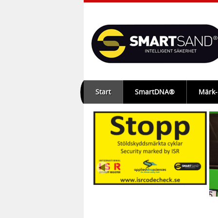
Start
SmartDNA®
Märk