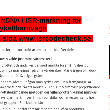
rtDNA / ISR-märkning för
ykel/barnvagn
n sida www.isrcodecheck.se
ut för inbrott/stöld är det lätt att bli efterklok:
tjuven valde just mina värdesaker?
till brottet och undviker därmed märkta föremål. Väljer du
synliga märkningar på dina värdesaker. Märkningen blir dock
 även utanför Sveriges gränser.
ller som gåva till någon man tycker om. Den framgångsrika
kerhets pris "Årets Rookie 2014". Ulf Malmqvist projektledare
 brottsbekämpande metoden där villainbrotten kunnat minskas
slöjar märkningen finns i polisbilar och arrester, samt hos
godsgrupper i Stockholms län.
 din bil eller ditt företag mot stölder. Våra produkter