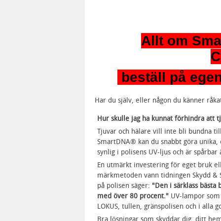
Allt om Sma
C
beställ
på ege
Har du själv, eller någon du känner råkat 
Hur skulle jag ha kunnat förhindra att 
Tjuvar och hälare vill inte bli bundna 
SmartDNA® kan du snabbt göra unika, o
synlig i polisens UV-ljus och är spårbar
En utmärkt investering för eget bruk e
märkmetoden vann tidningen Skydd & Sä
på polisen säger:
"Den i särklass bästa
med över 80 procent."
UV-lampor som av
LOKUS, tullen, gränspolisen och i alla 
Bra lösningar som skyddar dig, ditt hem,