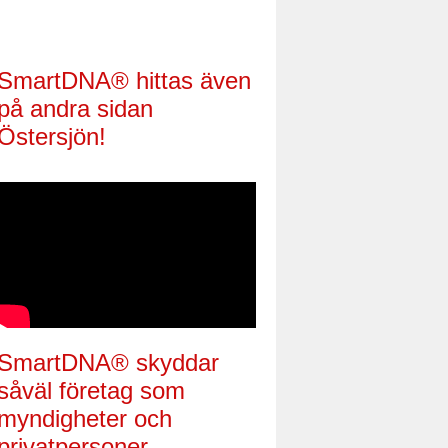
SmartDNA® hittas även
på andra sidan
Östersjön!
SmartDNA® skyddar
såväl företag som
myndigheter och
privatpersoner