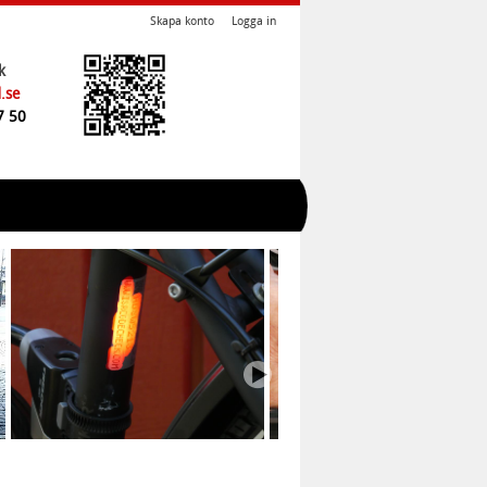
Skapa konto
Logga in
k
.se
7 50