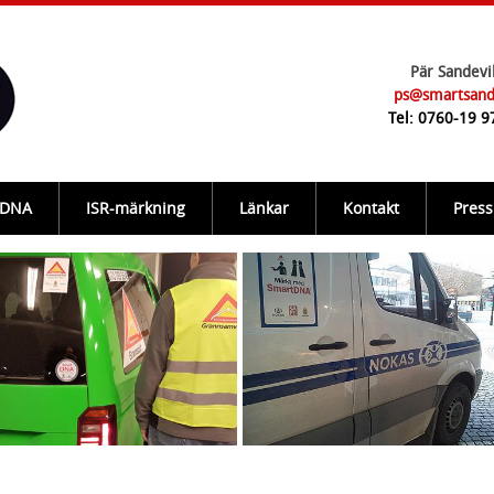
Pär Sandevi
ps@smartsand
Tel: 0760-19 9
-DNA
ISR-märkning
Länkar
Kontakt
Press