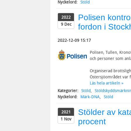
Nyckelord:
Stöld
Polisen kontr
2022
9 Dec
fordon i Stoc
2022-12-09 15:17
Polisen, Tullen, Kron
och personer som anlä
Organiserad brottslig
Östersjöområdet var f
Läs hela artikeln »
Kategorier:
Stöld
,
Stöldskyddsmärkni
Nyckelord:
Märk-DNA
,
Stöld
Stölder av ka
2021
1 Nov
procent