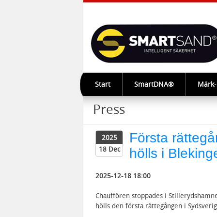
Start
SmartDNA®
Märk
Press
Första rättegå
2025
18 Dec
hölls i Bleking
2025-12-18 18:00
Chauffören stoppades i Stillerydshamnen
hölls den första rättegången i Sydsveri