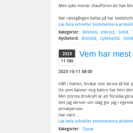
Men själv menar chauffören att han bliv
När rättegången kallas på har lastbilscha
Läs hela och/eller kommentera artikeln
Kategorier:
Bilstöld
,
Inbrott
,
Stöld
,
Nyckelord:
Bilstöld
,
Cykelstöld
,
Stöld
Vem har mest 
2023
11 Okt
2023-10-11 08:00
Håll i hatten, brukar inte skriva så här
De som känner mig bättre har hört dett
Min största drivkraft är att försöka göra
Det jag skriver om idag gör jag i ege
privatperson.
Har varit ...
Läs hela och/eller kommentera artikeln
Kategorier:
Tjuvar