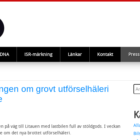
-DNA
ISR-märkning
Länkar
Kontakt
Press
ngen om grovt utförselhäleri
e
K
All
 på väg till Litauen med lastbilen full av stöldgods. I veckan
ge om det nya brottet utförselhäleri.
Bil