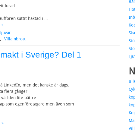
Båt
it lurad.
Hot
Inb
uffören suttit häktad i ...
 »
Kop
Tjuvar
Ska
,
Villainbrott
Stö
Stö
makt i Sverige? Del 1
Tju
N
Bil
 på LinkedIn, men det kanske är dags.
Cyk
a flera gånger.
kop
 världen lite bättre.
nskap som egenföretagare men även som
kop
Kop
Mä
 »
Vil