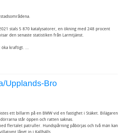
torstadsområdena.
2021 stals 5 870 katalysatorer, en ökning med 248 procent
ar den senaste statistiken från Larmtjänst.
öka kraftigt. ...
la/Upplands-Bro
löstes ett billarm på en BMW vid en fastighet i Stäket. Bilägaren
ldörrarna står öppen och ratten saknas.
med flertalet patruller. Hundspårning påbörjas och två män kan
illatomt långt in i Kallhälls ...