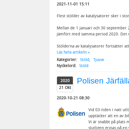
2021-11-01 15:11
Flest stölder av katalysatorer sker i s
Mellan de 1 januari och 30 september 
jämfört med samma period 2020. Det vis
Stölderna av katalysatorer fortsätter att 
Läs hela artikeln »
Kategorier:
Stöld
,
Tjuvar
Nyckelord:
Stöld
Polisen Järfäl
2020
21 Okt
2020-10-21 08:30
Vid 03-tiden i natt ut
upptäcker att en av bi
Vi är snabbt på plats 
slutligen gripas på en v