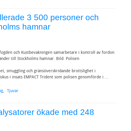
ollerade 3 500 personer och
kholms hamnar
ofogden och Kustbevakningen samarbetare i kontroll av fordon
nder till Stockholms hamnar. Bild: Polisen
het, smuggling och gränsöverskridande brottslighet i
okus i insats EMPACT Trident som polisen genomförde i ...
ng
,
Tjuvar
talysatorer ökade med 248