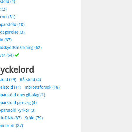
stöld (4)
 (2)
rott (51)
parstöld (10)
degörelse (3)
ld (67)
ldskyddsmärkning (62)
var (64)
yckelord
stöld (29)
Båtstöld (4)
elstöld (11)
inbrottsförsök (18)
parstöld energibolag (1)
parstöld järnväg (4)
parstöld kyrkor (3)
rk-DNA (87)
Stöld (79)
lainbrott (27)