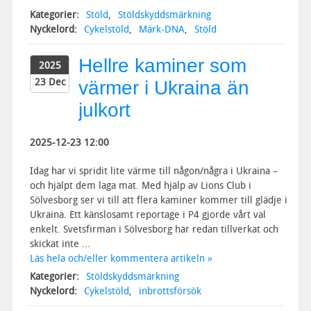
Kategorier:
Stöld
,
Stöldskyddsmärkning
Nyckelord:
Cykelstöld
,
Märk-DNA
,
Stöld
Hellre kaminer som
2025
23 Dec
värmer i Ukraina än
julkort
2025-12-23 12:00
Idag har vi spridit lite värme till någon/några i Ukraina –
och hjälpt dem laga mat. Med hjälp av Lions Club i
Sölvesborg ser vi till att flera kaminer kommer till glädje i
Ukraina. Ett känslosamt reportage i P4 gjorde vårt val
enkelt. Svetsfirman i Sölvesborg har redan tillverkat och
skickat inte ...
Läs hela och/eller kommentera artikeln »
Kategorier:
Stöldskyddsmärkning
Nyckelord:
Cykelstöld
,
inbrottsförsök