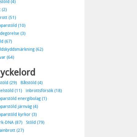
stöld (4)
 (2)
rott (51)
parstöld (10)
degörelse (3)
ld (67)
ldskyddsmärkning (62)
var (64)
yckelord
stöld (29)
Båtstöld (4)
elstöld (11)
inbrottsförsök (18)
parstöld energibolag (1)
parstöld järnväg (4)
parstöld kyrkor (3)
rk-DNA (87)
Stöld (79)
lainbrott (27)