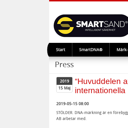
Start
SmartDNA®
Märk
Press
“Huvuddelen a
2019
15 Maj
internationella
2019-05-15 08:00
STÖLDER. DNA-märkning är en förebyg
AB arbetar med.