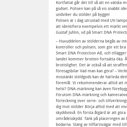
Kortfattat går det till så att en vätska
godset. Polisen kan på så vis snabbt id
undviker du stölder på bygget
Polisen är i dag utrustad med UV-lampo
att identifiera exempelvis ett märkt ve
Gustaf Juhlin, vd på Smart DNA Protect
– Huvuddelen av stölderna begås av inte
kontroller och polisen, som gör ett bra a
Smart DNA Protection AB, och tillägger: 
landet kommer brotten fortsätta öka. Å
brottslighet. Det är också så att straffen
företagsbilar Vad man kan göra? – Ver
misstänkt stöldgods kan de härleda detta
föremål. Vi rekommenderar alltid att m
helst? DNA-märkning kan även förebygga
Förutom DNA-märkning och kameraöver
förteckning över serie- och tillverkni
dig mot stölder Börja alltid med att i
skyddsnivå. En första åtgärd är att gö
områdesskydd. Tänk på placeringen av b
bodarna. Stäng av tillfartsvägar med ti