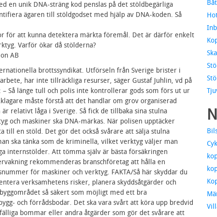
Båt
 med en unik DNA-sträng kod penslas på det stöldbegärliga
entifiera ägaren till stöldgodset med hjälp av DNA-koden. Så
Hot
Inb
r för att kunna detektera märkta föremål. Det är därför enkelt
Kop
rktyg. Varför ökar då stölderna?
Ska
ion AB
Stö
rnationella brottssyndikat. Utförseln från Sverige brister i
Stö
rbete, har inte tillräckliga resurser, säger Gustaf Juhlin, vd på
– Så länge tull och polis inte kontrollerar gods som förs ut ur
Tju
klagare måste förstå att det handlar om grov organiserad
N
 är relativt låga i Sverige. Så fick de tillbaka sina stulna
ktyg och maskiner ska DNA-märkas. När polisen upptäcker
Bil
 till en stöld. Det gör det också svårare att sälja stulna
an ska tänka som de kriminella, vilket verktyg väljer man
Cyk
 internstölder. Att tömma själv är bästa försäkringen
kop
vakning rekommenderas branschföretag att hålla en
kop
ngsnummer för maskiner och verktyg. FAKTA/Så här skyddar du
Kop
nventera verksamhetens risker, planera skyddsåtgärder och
ra byggområdet så säkert som möjligt med ett bra
Mä
ygg- och förrådsbodar. Det ska vara svårt att köra upp bredvid
Vil
llfälliga bommar eller andra åtgärder som gör det svårare att