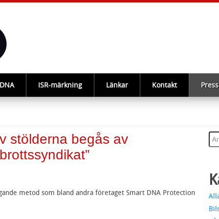
-DNA
ISR-märkning
Länkar
Kontakt
Press
v stölderna begås av
 brottssyndikat”
K
gande metod som bland andra företaget Smart DNA Protection
All
Bil