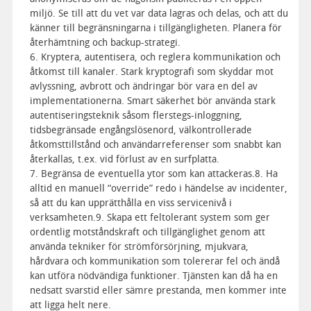
miljö. Se till att du vet var data lagras och delas, och att du
känner till begränsningarna i tillgängligheten. Planera för
återhämtning och backup-strategi.
6. Kryptera, autentisera, och reglera kommunikation och
åtkomst till kanaler. Stark kryptografi som skyddar mot
avlyssning, avbrott och ändringar bör vara en del av
implementationerna. Smart säkerhet bör använda stark
autentiseringsteknik såsom flerstegs-inloggning,
tidsbegränsade engångslösenord, välkontrollerade
åtkomsttillstånd och användarreferenser som snabbt kan
återkallas, t.ex. vid förlust av en surfplatta.
7. Begränsa de eventuella ytor som kan attackeras.8. Ha
alltid en manuell “override” redo i händelse av incidenter,
så att du kan upprätthålla en viss servicenivå i
verksamheten.9. Skapa ett feltolerant system som ger
ordentlig motståndskraft och tillgänglighet genom att
använda tekniker för strömförsörjning, mjukvara,
hårdvara och kommunikation som tolererar fel och ändå
kan utföra nödvändiga funktioner. Tjänsten kan då ha en
nedsatt svarstid eller sämre prestanda, men kommer inte
att ligga helt nere.