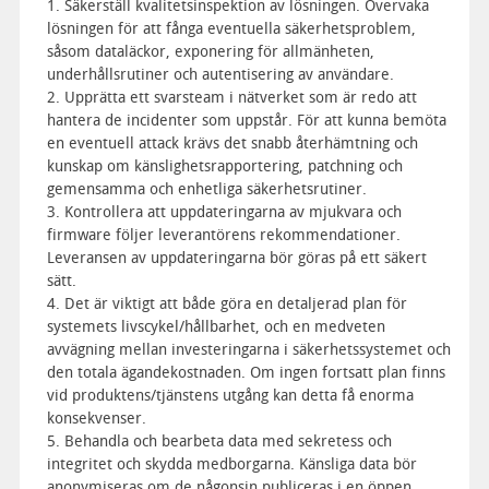
1. Säkerställ kvalitetsinspektion av lösningen. Övervaka
lösningen för att fånga eventuella säkerhetsproblem,
såsom dataläckor, exponering för allmänheten,
underhållsrutiner och autentisering av användare.
2. Upprätta ett svarsteam i nätverket som är redo att
hantera de incidenter som uppstår. För att kunna bemöta
en eventuell attack krävs det snabb återhämtning och
kunskap om känslighetsrapportering, patchning och
gemensamma och enhetliga säkerhetsrutiner.
3. Kontrollera att uppdateringarna av mjukvara och
firmware följer leverantörens rekommendationer.
Leveransen av uppdateringarna bör göras på ett säkert
sätt.
4. Det är viktigt att både göra en detaljerad plan för
systemets livscykel/hållbarhet, och en medveten
avvägning mellan investeringarna i säkerhetssystemet och
den totala ägandekostnaden. Om ingen fortsatt plan finns
vid produktens/tjänstens utgång kan detta få enorma
konsekvenser.
5. Behandla och bearbeta data med sekretess och
integritet och skydda medborgarna. Känsliga data bör
anonymiseras om de någonsin publiceras i en öppen