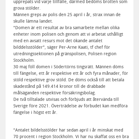
upprepats vid varje tillfälle, därmed bedöms brotten som
grova stölder.
Männen greps av polis den 25 april i år, strax innan de
skulle lämna landet.
"Domen är ett resultat av bra samarbete mellan olika
enheter inom polisen och genom att vi arbetat uthålligt
med en avsatt resurs mot det ökande antalet
bilddelsstölder", säger Per-Arne Kaati, tf chef för
utredningssektionen på gränspolisen, Polisen region
Stockholm.
30 maj föll domen i Södertörns tingsrätt. Männen döms
till fängelse, ett år respektive ett år och fyra månader, för
stöld respektive grov stöld. De döms också till att betala
skadestånd på 149.414 kronor till de drabbade
målsäganden respektive försäkringsbolag.
De två tilltalade utvisas och förbjuds att återvända till
Sverige före 2021. Överträdelse av förbudet kan medföra
fängelse i högst ett år.
"Antalet bildelsstölder har sedan april i år minskat med
70 procent i region Stockholm. Vi har nu skaffat oss en bra