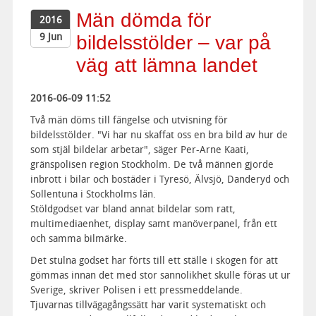
Män dömda för
2016
9 Jun
bildelsstölder – var på
väg att lämna landet
2016-06-09 11:52
Två män döms till fängelse och utvisning för
bildelsstölder. "Vi har nu skaffat oss en bra bild av hur de
som stjäl bildelar arbetar", säger Per-Arne Kaati,
gränspolisen region Stockholm. De två männen gjorde
inbrott i bilar och bostäder i Tyresö, Älvsjö, Danderyd och
Sollentuna i Stockholms län.
Stöldgodset var bland annat bildelar som ratt,
multimediaenhet, display samt manöverpanel, från ett
och samma bilmärke.
Det stulna godset har förts till ett ställe i skogen för att
gömmas innan det med stor sannolikhet skulle föras ut ur
Sverige, skriver Polisen i ett pressmeddelande.
Tjuvarnas tillvägagångssätt har varit systematiskt och