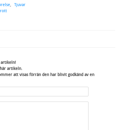
relse
,
Tjuvar
brott
artikeln!
är artikeln.
mmer att visas förrän den har blivit godkänd av en