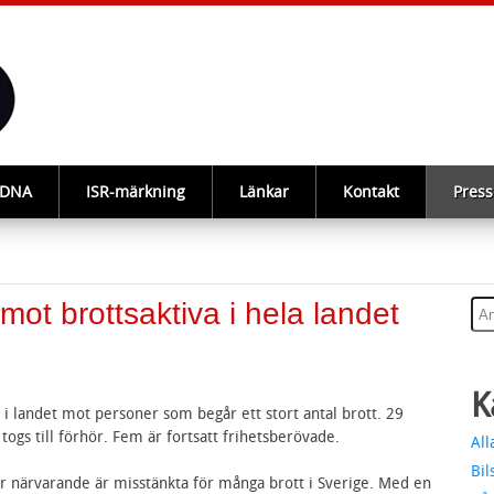
-DNA
ISR-märkning
Länkar
Kontakt
Press
mot brottsaktiva i hela landet
K
er i landet mot personer som begår ett stort antal brott. 29
togs till förhör. Fem är fortsatt frihetsberövade.
All
Bil
ör närvarande är misstänkta för många brott i Sverige. Med en