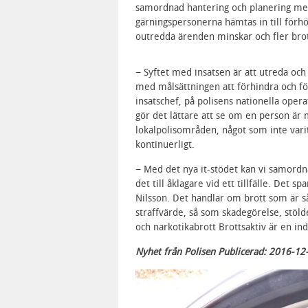
samordnad hantering och planering mel
gärningspersonerna hämtas in till förhö
outredda ärenden minskar och fler brott
− Syftet med insatsen är att utreda och 
med målsättningen att förhindra och för
insatschef, på polisens nationella opera
gör det lättare att se om en person är m
lokalpolisområden, något som inte vari
kontinuerligt.
− Med det nya it-stödet kan vi samordn
det till åklagare vid ett tillfälle. Det s
Nilsson. Det handlar om brott som är så
straffvärde, så som skadegörelse, stölde
och narkotikabrott Brottsaktiv är en in
Nyhet från Polisen Publicerad: 2016-12