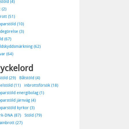
stöld (4)
 (2)
rott (51)
parstöld (10)
degörelse (3)
ld (67)
ldskyddsmärkning (62)
var (64)
yckelord
stöld (29)
Båtstöld (4)
elstöld (11)
inbrottsförsök (18)
parstöld energibolag (1)
parstöld järnväg (4)
parstöld kyrkor (3)
rk-DNA (87)
Stöld (79)
lainbrott (27)