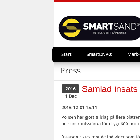
Start
SmartDNA®
Märk
Press
Samlad insats 
2016
1 Dec
2016-12-01 15:11
Polisen har gjort tillslag på flera plats
personer misstänka för drygt 600 brott 
Insatsen riktas mot de individer som f