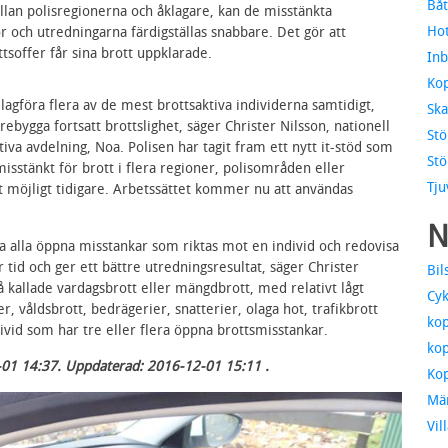
Båt
lan polisregionerna och åklagare, kan de misstänkta
Hot
r och utredningarna färdigställas snabbare. Det gör att
soffer får sina brott uppklarade.
Inb
Kop
lagföra flera av de mest brottsaktiva individerna samtidigt,
Ska
ebygga fortsatt brottslighet, säger Christer Nilsson, nationell
Stö
tiva avdelning, Noa. Polisen har tagit fram ett nytt it-stöd som
Stö
isstänkt för brott i flera regioner, polisområden eller
Tju
t möjligt tidigare. Arbetssättet kommer nu att användas
N
a alla öppna misstankar som riktas mot en individ och redovisa
par tid och ger ett bättre utredningsresultat, säger Christer
Bil
 kallade vardagsbrott eller mängdbrott, med relativt lågt
Cyk
r, våldsbrott, bedrägerier, snatterier, olaga hot, trafikbrott
kop
divid som har tre eller flera öppna brottsmisstankar.
kop
-01 14:37. Uppdaterad: 2016-12-01 15:11 .
Kop
Mä
Vil