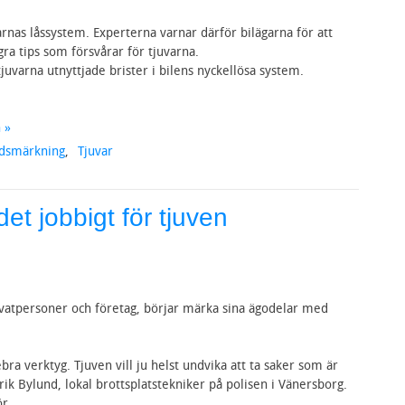
larnas låssystem. Experterna varnar därför bilägarna för att
gra tips som försvårar för tjuvarna.
uvarna utnyttjade brister i bilens nyckellösa system.
 »
ddsmärkning
,
Tjuvar
et jobbigt för tjuven
rivatpersoner och företag, börjar märka sina ägodelar med
ebra verktyg. Tjuven vill ju helst undvika att ta saker som är
Erik Bylund, lokal brottsplatstekniker på polisen i Vänersborg.
r ...