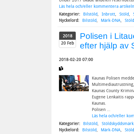
Under 2017 ökade andelen reservdelsst
Läs hela och/eller kommentera artikeln
Kategorier:
Bilstöld
,
Inbrott
,
Stöld
,
Nyckelord:
Bilstöld
,
Märk-DNA
,
Stöl
Polisen i Litau
2018
20 Feb
efter hjälp a
2018-02-20 07:00
Kaunas Polisen meddel
Multimediautrustning,
Kaunas County Krimina
Eugene Lenkaitis rappo
Kaunas.
Polisen ...
Läs hela och/eller ko
Kategorier:
Bilstöld
,
Stöldskyddsmärk
Nyckelord:
Bilstöld
,
Märk-DNA
,
Stöl