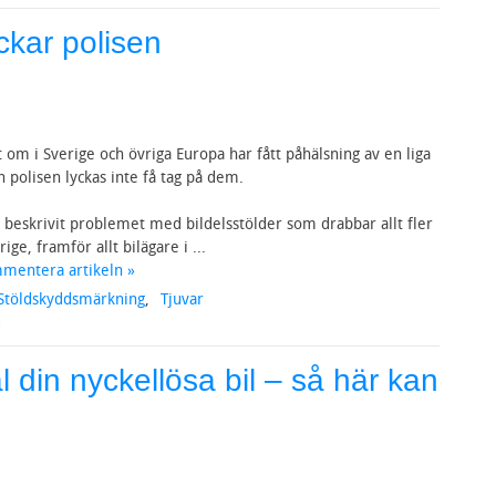
kar polisen
om i Sverige och övriga Europa har fått påhälsning av en liga
n polisen lyckas inte få tag på dem.
r beskrivit problemet med bildelsstölder som drabbar allt fler
ige, framför allt bilägare i ...
mmentera artikeln »
Stöldskyddsmärkning
,
Tjuvar
d
äl din nyckellösa bil – så här kan