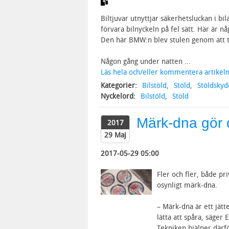
Biltjuvar utnyttjar säkerhetsluckan i bi
förvara bilnyckeln på fel sätt. Här är nå
Den här BMW:n blev stulen genom att tj
Någon gång under natten ...
Läs hela och/eller kommentera artikeln
Kategorier:
Bilstöld
,
Stöld
,
Stöldsky
Nyckelord:
Bilstöld
,
Stöld
Märk-dna gör d
2017
29 Maj
2017-05-29 05:00
Fler och fler, både p
osynligt märk-dna.
– Märk-dna är ett jätt
lätta att spåra, säger 
Tekniken hjälper därfö