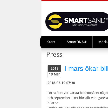
Start
SmartDNA®
Märk
Press
I mars ökar bil
2018
19 Mar
2018-03-19 07:30
Förra året var värsta bilbrottsåret någon
och september. Det blir allt vanligare 
bilarna.