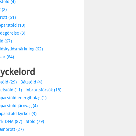
stöld (4)
 (2)
rott (51)
parstöld (10)
degörelse (3)
ld (67)
ldskyddsmärkning (62)
var (64)
yckelord
stöld (29)
Båtstöld (4)
elstöld (11)
inbrottsförsök (18)
parstöld energibolag (1)
parstöld järnväg (4)
parstöld kyrkor (3)
rk-DNA (87)
Stöld (79)
lainbrott (27)