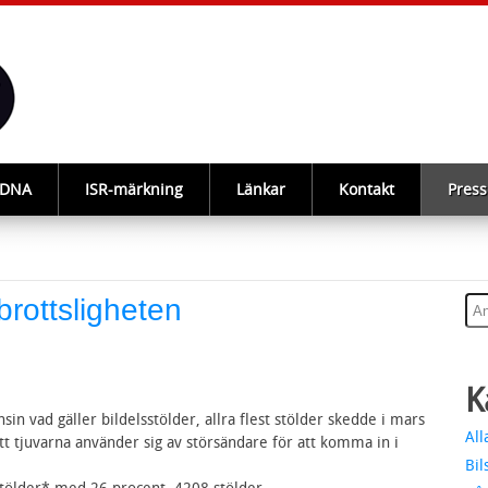
-DNA
ISR-märkning
Länkar
Kontakt
Press
brottsligheten
K
sin vad gäller bildelsstölder, allra flest stölder skedde i mars
All
att tjuvarna använder sig av störsändare för att komma in i
Bil