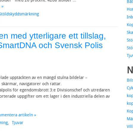
ölder* med 26 procent. 4208 stölder ...
Båt
 »
Hot
Stöldskyddsmärkning
Inb
d
Kop
Ska
en med ytterligare ett tillslag,
Stö
v SmartDNA och Svensk Polis
Stö
Tju
N
ade upptäckten av en mängd stulna bildelar –
Bil
 skärmar, navigatorer och rattar.
Cyk
lpolis för egendomsbrott 3:e Divisionschef och utredaren
kop
rterade uppgifter om ett lager i den industriella delen av
kop
Kop
mmentera artikeln »
Mä
ning
,
Tjuvar
Vil
d