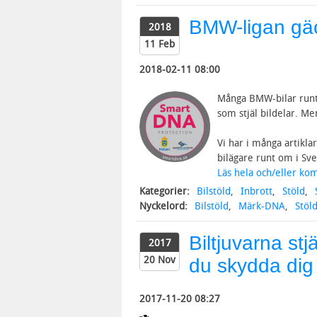
BMW-ligan gäc
2018
11 Feb
2018-02-11 08:00
Många BMW-bilar runt 
som stjäl bildelar. Me
Vi har i många artikla
bilägare runt om i Sver
Läs hela och/eller ko
Kategorier:
Bilstöld
,
Inbrott
,
Stöld
,
Nyckelord:
Bilstöld
,
Märk-DNA
,
Stöl
Biltjuvarna stj
2017
20 Nov
du skydda dig
2017-11-20 08:27