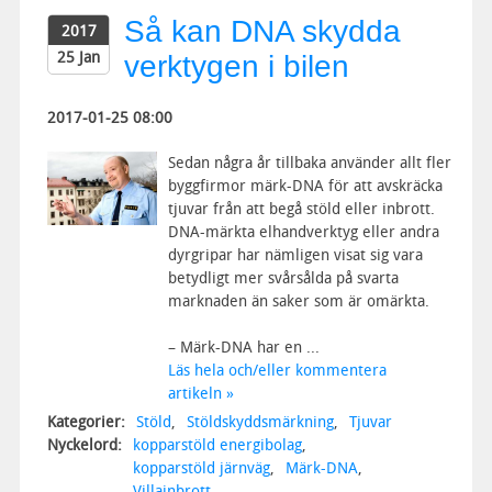
Så kan DNA skydda
2017
25 Jan
verktygen i bilen
2017-01-25 08:00
Sedan några år tillbaka använder allt fler
byggfirmor märk-DNA för att avskräcka
tjuvar från att begå stöld eller inbrott.
DNA-märkta elhandverktyg eller andra
dyrgripar har nämligen visat sig vara
betydligt mer svårsålda på svarta
marknaden än saker som är omärkta.
– Märk-DNA har en ...
Läs hela och/eller kommentera
artikeln »
Kategorier:
Stöld
,
Stöldskyddsmärkning
,
Tjuvar
Nyckelord:
kopparstöld energibolag
,
kopparstöld järnväg
,
Märk-DNA
,
Villainbrott