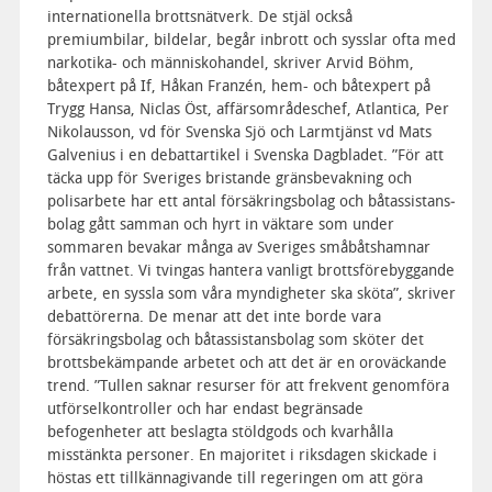
internationella brottsnätverk. De stjäl också
premiumbilar, bildelar, begår inbrott och sysslar ofta med
narkotika- och människohandel, skriver Arvid Böhm,
båtexpert på If, Håkan Franzén, hem- och båtexpert på
Trygg Hansa, Niclas Öst, affärsområdeschef, Atlantica, Per
Nikolausson, vd för Svenska Sjö och Larmtjänst vd Mats
Galvenius i en debattartikel i Svenska Dagbladet. ”För att
täcka upp för Sveriges bristande gränsbevakning och
polisarbete har ett antal försäkrings­bolag och båtassistans­
bolag gått samman och hyrt in väktare som under
sommaren bevakar många av Sveriges småbåts­hamnar
från vattnet. Vi tvingas hantera vanligt brotts­förebyggande
arbete, en syssla som våra myndigheter ska sköta”, skriver
debattörerna. De menar att det inte borde vara
försäkrings­bolag och båtassistans­bolag som sköter det
brotts­bekämpande arbetet och att det är en oroväckande
trend. ”Tullen saknar resurser för att frekvent genomföra
utförsel­kontroller och har endast begränsade
befogenheter att beslagta stöldgods och kvarhålla
misstänkta personer. En majoritet i riksdagen skickade i
höstas ett tillkännagivande till regeringen om att göra