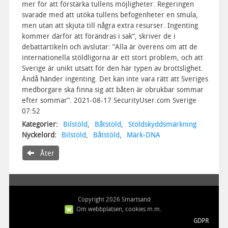
mer för att förstärka tullens möjligheter. Regeringen
svarade med att utöka tullens befogenheter en smula,
men utan att skjuta till några extra resurser. Ingenting
kommer därför att förändras i sak”, skriver de i
debattartikeln och avslutar: ”Alla är överens om att de
internationella stöldligorna är ett stort problem, och att
Sverige är unikt utsatt för den här typen av brottslighet.
Ändå händer ingenting. Det kan inte vara rätt att Sveriges
medborgare ska finna sig att båten är obrukbar sommar
efter sommar”. 2021-08-17 SecurityUser.com Sverige
07:52
Kategorier:
Bilstöld
,
Båtstöld
,
Stöldskyddsmärkning
Nyckelord:
Bilstöld
,
Båtstöld
,
Märk-DNA
Åter
Copyright 2026 Smartsand
Om webbplatsen, cookies m.m.
GDPR