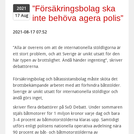
”Försäkringsbolag ska
2021
17 Aug
inte behöva agera polis”
2021-08-17 07:52
”Alla är överens om att de internationella stöldligorna är
ett stort problem, och att Sverige är unikt utsatt för den
här typen av brottslighet. Ändå händer ingenting", skriver
debattörerna.
Försäkrings­bolag och båtassistans­bolag måste sköta det
brotts­bekämpande arbetet med att förhindra båtstölder.
Sverige är unikt utsatt för internationella stöldligor och
ändå görs inget,
skriver flera debattörer på SvD Debatt. Under sommaren
stjäls båtmotorer för 1 miljon kronor varje dag och bara
3–4 procent av båtmotor­stölderna klaras upp. Samtidigt
utförs enligt polisens nationella operativa avdelning nära
90 procent av båt- och båtmotorstölderna av