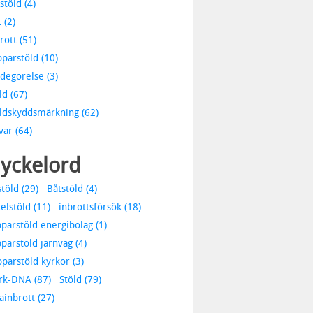
stöld (4)
 (2)
rott (51)
parstöld (10)
degörelse (3)
ld (67)
ldskyddsmärkning (62)
var (64)
yckelord
stöld (29)
Båtstöld (4)
elstöld (11)
inbrottsförsök (18)
parstöld energibolag (1)
parstöld järnväg (4)
parstöld kyrkor (3)
rk-DNA (87)
Stöld (79)
lainbrott (27)