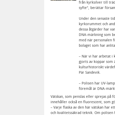
från kyrksilver till t
syfte", berättar förs
Under den senaste tiden
kyrkorummet och andr
dessa åtgärder har va
DNA-märkning som berä
med när personalen fi
bolaget som har anlita
– När vi har arbetat i
gjorts av koppar som ä
kulturhistoriskt värde
Pär Sandevik.
– Polisen har UV-lamp
föremål är DNA-märkt
Vätskan, som penslas eller sprejas på 
innehåller också en fluorescent, som gör
– Varje flaska av den här vätskan har 
och kvalitetssäkrad teknik. Om polisen