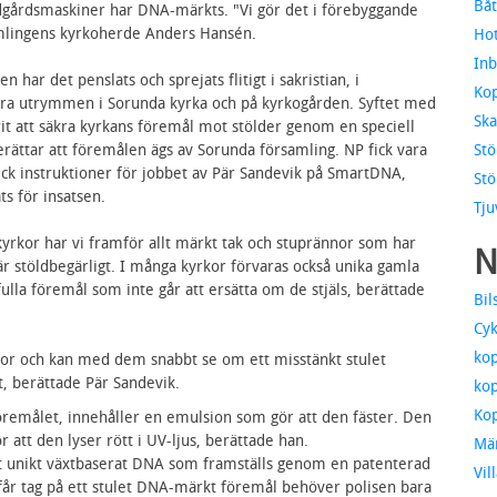
Båt
rädgårdsmaskiner har DNA-märkts. "Vi gör det i förebyggande
amlingens kyrkoherde Anders Hansén.
Hot
Inb
 har det penslats och sprejats flitigt i sakristian, i
Kop
a utrymmen i Sorunda kyrka och på kyrkogården. Syftet med
Ska
rit att säkra kyrkans föremål mot stölder genom en speciell
ttar att föremålen ägs av Sorunda församling. NP fick vara
Stö
ck instruktioner för jobbet av Pär Sandevik på SmartDNA,
Stö
ts för insatsen.
Tju
 kyrkor har vi framför allt märkt tak och stuprännor som har
N
r stöldbegärligt. I många kyrkor förvaras också unika gamla
fulla föremål som inte går att ersätta om de stjäls, berättade
Bil
Cyk
kop
or och kan med dem snabbt se om ett misstänkt stulet
, berättade Pär Sandevik.
kop
Kop
föremålet, innehåller en emulsion som gör att den fäster. Den
 att den lyser rött i UV-ljus, berättade han.
Mä
ett unikt växtbaserat DNA som framställs genom en patenterad
Vil
 får tag på ett stulet DNA-märkt föremål behöver polisen bara