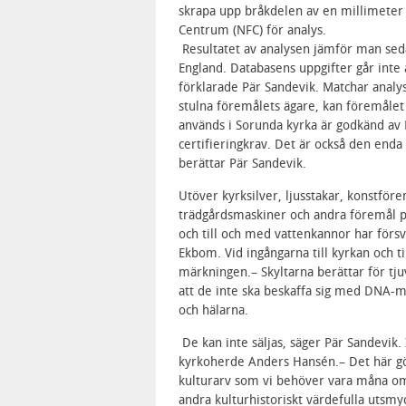
skrapa upp bråkdelen av en millimeter a
Centrum (NFC) för analys.
Resultatet av analysen jämför man sedan
England. Databasens uppgifter går inte a
förklarade Pär Sandevik. Matchar analy
stulna föremålets ägare, kan föremålet 
används i Sorunda kyrka är godkänd av N
certifieringkrav. Det är också den enda
berättar Pär Sandevik.
Utöver kyrksilver, ljusstakar, konstfö
trädgårdsmaskiner och andra föremål på
och till och med vattenkannor har förs
Ekbom. Vid ingångarna till kyrkan och t
märkningen.– Skyltarna berättar för tjuv
att de inte ska beskaffa sig med DNA-m
och hälarna.
De kan inte säljas, säger Pär Sandevik.
kyrkoherde Anders Hansén.– Det här gö
kulturarv som vi behöver vara måna om
andra kulturhistoriskt värdefulla utsmy