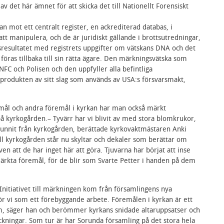
v det här ämnet för att skicka det till Nationellt Forensiskt
 mot ett centralt register, en ackrediterad databas, i
tt manipulera, och de är juridiskt gällande i brottsutredningar,
sresultatet med registrets uppgifter om vätskans DNA och det
föras tillbaka till sin rätta ägare. Den märkningsvätska som
FC och Polisen och den uppfyller alla befintliga
 produkten av sitt slag som används av USA:s försvarsmakt,
remål och andra föremål i kyrkan har man också märkt
 kyrkogården.– Tyvärr har vi blivit av med stora blomkrukor,
vunnit från kyrkogården, berättade kyrkovaktmästaren Anki
ill kyrkogården står nu skyltar och dekaler som berättar om
en att de har inget här att göra. Tjuvarna har börjat att inse
ärkta föremål, för de blir som Svarte Petter i handen på dem
 Initiativet till märkningen kom från församlingens nya
r vi som ett förebyggande arbete. Föremålen i kyrkan är ett
, säger han och berömmer kyrkans snidade altaruppsatser och
ckningar. Som tur är har Sorunda församling på det stora hela