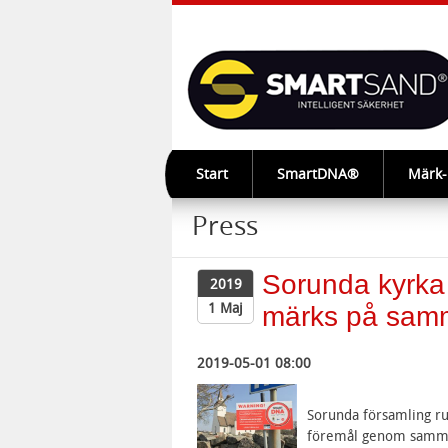
Start
SmartDNA®
Märk
Press
Sorunda kyrka r
2019
1 Maj
märks på samm
2019-05-01 08:00
Sorunda församling rus
föremål genom samma