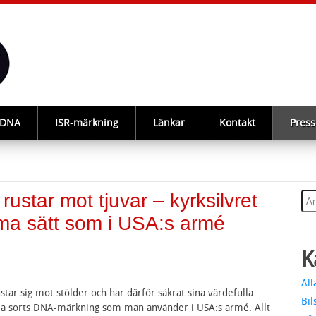
-DNA
ISR-märkning
Länkar
Kontakt
Press
ustar mot tjuvar – kyrksilvret
a sätt som i USA:s armé
K
All
tar sig mot stölder och har därför säkrat sina värdefulla
Bil
 sorts DNA-märkning som man använder i USA:s armé. Allt