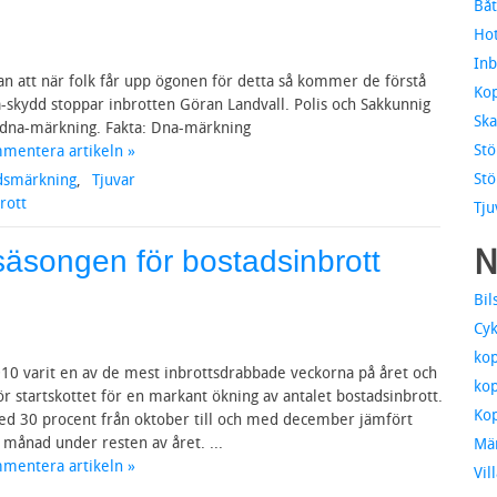
Båt
Hot
Inb
an att när folk får upp ögonen för detta så kommer de förstå
Kop
a-skydd stoppar inbrotten Göran Landvall. Polis och Sakkunnig
Ska
 dna-märkning. Fakta: Dna-märkning
Stö
mmentera artikeln »
Stö
dsmärkning
,
Tjuvar
brott
Tju
N
säsongen för bostadsinbrott
Bil
Cyk
kop
10 varit en av de mest inbrottsdrabbade veckorna på året och
kop
startskottet för en markant ökning av antalet bostadsinbrott.
Kop
ed 30 procent från oktober till och med december jämfört
månad under resten av året. ...
Mä
mmentera artikeln »
Vil