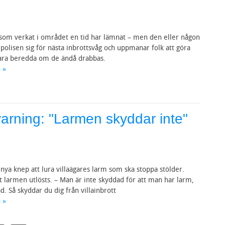
a som verkat i området en tid har lämnat – men den eller någon
olisen sig för nästa inbrottsvåg och uppmanar folk att göra
h vara beredda om de ändå drabbas.
 »
arning: "Larmen skyddar inte"
 nya knep att lura villaägares larm som ska stoppa stölder.
tt larmen utlösts. – Man är inte skyddad för att man har larm,
. Så skyddar du dig från villainbrott
 »