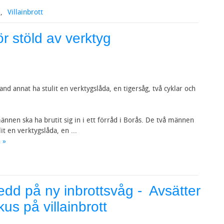
d
,
Villainbrott
r stöld av verktyg
and annat ha stulit en verktygslåda, en tigersåg, två cyklar och
ännen ska ha brutit sig in i ett förråd i Borås. De två männen
it en verktygslåda, en ...
 »
edd på ny inbrottsvåg - Avsätter
kus på villainbrott