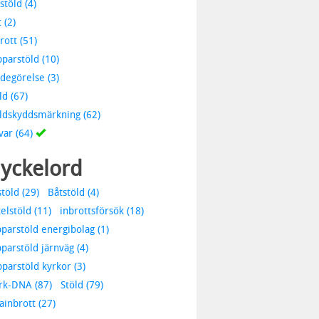
stöld (4)
 (2)
rott (51)
parstöld (10)
degörelse (3)
ld (67)
ldskyddsmärkning (62)
var (64)
yckelord
stöld (29)
Båtstöld (4)
elstöld (11)
inbrottsförsök (18)
parstöld energibolag (1)
parstöld järnväg (4)
parstöld kyrkor (3)
rk-DNA (87)
Stöld (79)
lainbrott (27)