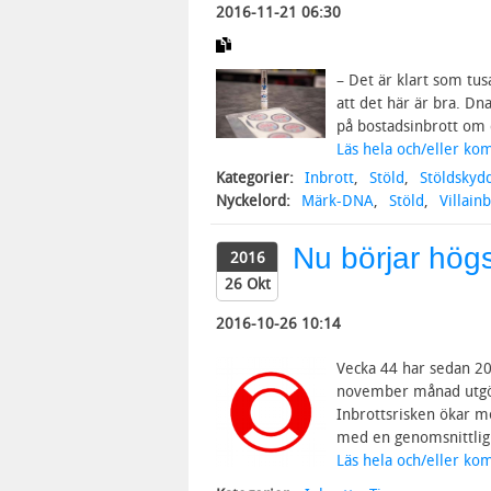
2016-11-21 06:30
– Det är klart som tus
att det här är bra. Dn
på bostadsinbrott om
Läs hela och/eller ko
Kategorier:
Inbrott
,
Stöld
,
Stöldskyd
Nyckelord:
Märk-DNA
,
Stöld
,
Villain
Nu börjar hög
2016
26 Okt
2016-10-26 10:14
Vecka 44 har sedan 20
november månad utgör 
Inbrottsrisken ökar m
med en genomsnittlig 
Läs hela och/eller ko