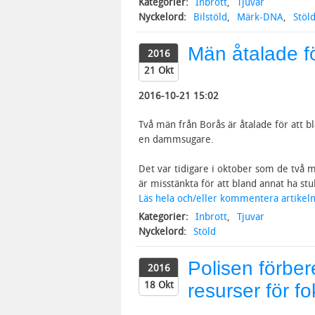
Kategorier:
Inbrott
,
Tjuvar
Nyckelord:
Bilstöld
,
Märk-DNA
,
Stöl
Män åtalade fö
2016
21 Okt
2016-10-21 15:02
Två män från Borås är åtalade för att bl
en dammsugare.
Det var tidigare i oktober som de två m
är misstänkta för att bland annat ha stul
Läs hela och/eller kommentera artikeln
Kategorier:
Inbrott
,
Tjuvar
Nyckelord:
Stöld
Polisen förber
2016
18 Okt
resurser för fo