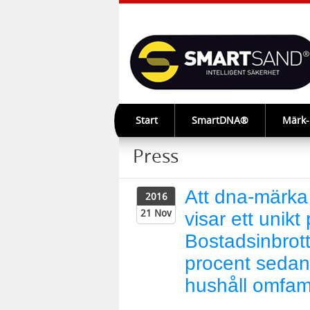
Start
SmartDNA®
Märk
Press
Att dna-märka 
2016
21 Nov
visar ett unikt
Bostadsinbrot
procent sedan
hushåll omfam