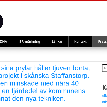
-DNA
ISR-märkning
Länkar
Kontakt
Press
sina prylar håller tjuven borta,
 projekt i skånska Staffanstorp.
ten minskade med nära 40
K
 en fjärdedel av kommunens
All
nat den nya tekniken.
Bil