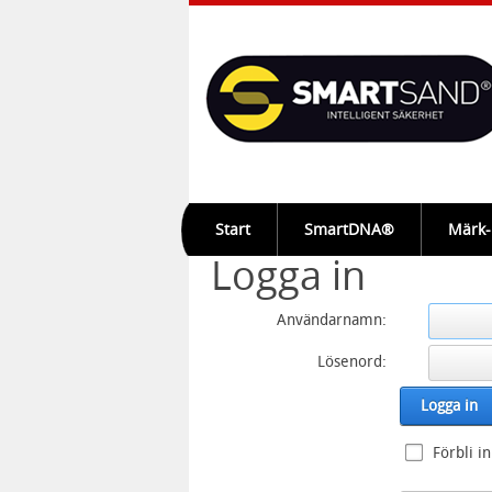
Start
SmartDNA®
Märk
Logga in
Användarnamn:
Lösenord:
Logga in
Förbli i