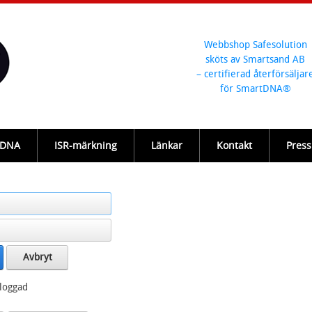
Webbshop Safesolution
sköts av Smartsand AB
– certifierad återförsäljar
för SmartDNA®
-DNA
ISR-märkning
Länkar
Kontakt
Press
Avbryt
nloggad