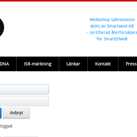
Webbshop Safesolution
sköts av Smartsand AB
– certifierad återförsäljar
för SmartDNA®
-DNA
ISR-märkning
Länkar
Kontakt
Press
Avbryt
nloggad