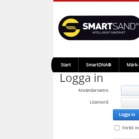
Start
SmartDNA®
Märk
Logga in
Användarnamn:
Lösenord:
Logga in
Förbli i